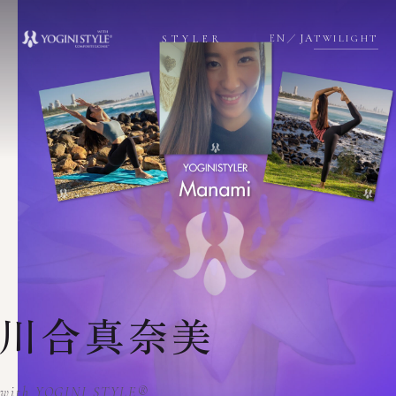
EN
／
JA
STYLER
TWILIGHT
川合真奈美
with YOGINI STYLE®