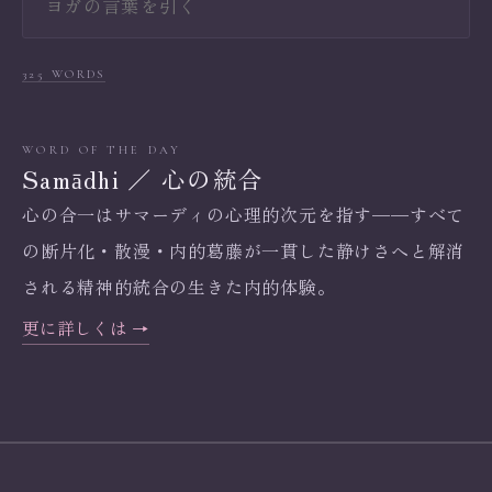
325 WORDS
WORD OF THE DAY
Samādhi ／ 心の統合
心の合一はサマーディの心理的次元を指す——すべて
の断片化・散漫・内的葛藤が一貫した静けさへと解消
される精神的統合の生きた内的体験。
更に詳しくは →