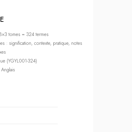
UE
108×3 tomes = 324 termes
es : signification, contexte, pratique, notes
xes
nique (YGYL001-324)
, Anglais