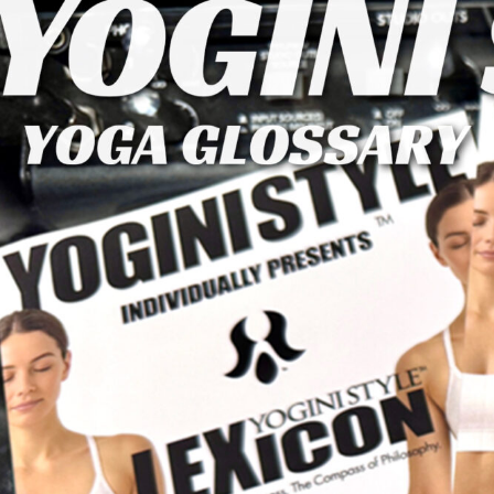
内
容
を
ス
キ
ッ
プ