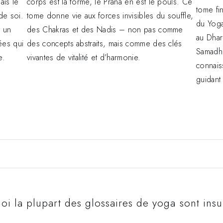
ais le
corps est la forme, le Prana en est le pouls. Ce
tome fi
de soi.
tome donne vie aux forces invisibles du souffle,
du Yoga
 un
des Chakras et des Nadis – non pas comme
au Dhar
ées qui
des concepts abstraits, mais comme des clés
Samadhi
e.
vivantes de vitalité et d’harmonie.
connais
guidant 
oi la plupart des glossaires de yoga sont insuf